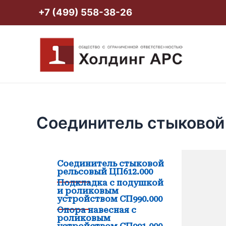
Перейти
+7 (499) 558-38-26
к
содержимому
Соединитель стыковой
Соединитель стыковой
рельсовый ЦП612.000
Подкладка с подушкой
и роликовым
устройством СП990.000
Опора навесная с
роликовым