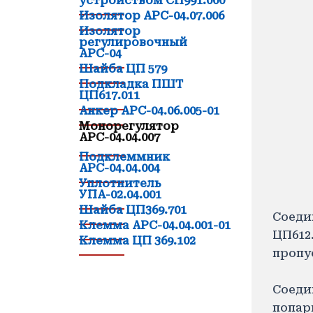
устройством СП991.000
Изолятор АРС-04.07.006
Изолятор
регулировочный
АРС-04
Шайба ЦП 5
79
Подкладка ПШТ
ЦП617.011
Анкер АРС-04.06.005-01
Монорегулятор
АРС-04.04.007
Подклеммник
АРС-04.04.004
Уплотнитель
УПА-02.04.001
Шайба ЦП369.701
Соеди
Клемма АРС-04.04.001-01
ЦП612
Клемма ЦП 369.102
пропу
Соеди
попар